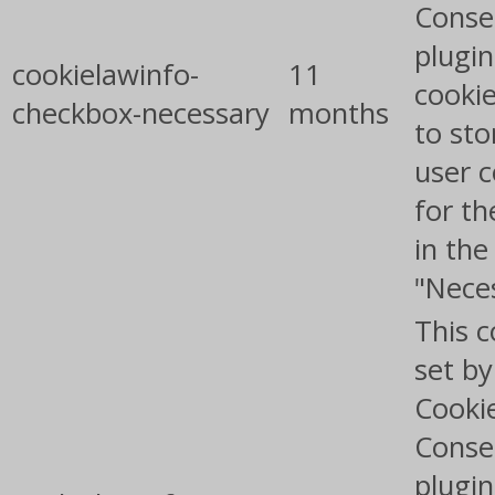
Conse
plugin
cookielawinfo-
11
cookie
checkbox-necessary
months
to sto
user 
for th
in the
"Nece
This c
set b
Cooki
Conse
plugin