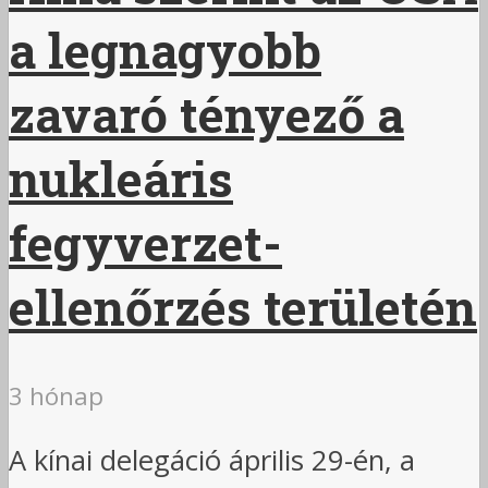
a legnagyobb
zavaró tényező a
nukleáris
fegyverzet-
ellenőrzés területén
3 hónap
A kínai delegáció április 29-én, a