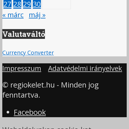
27
28
29
30
« márc
máj »
Valutaváltó
Currency Converter
Impresszum
Adatvédelmi irányelvek
© regiokelet.hu - Minden jog
fenntartva.
Facebook