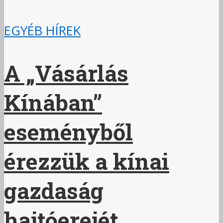
EGYÉB HÍREK
A „Vásárlás
Kínában”
eseményből
érezzük a kínai
gazdaság
hajtóerejét