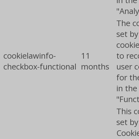
in the
"Analy
The co
set b
cooki
cookielawinfo-
11
to rec
checkbox-functional
months
user 
for th
in the
"Funct
This c
set b
Cooki