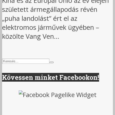
Kína és az Európai Unió az év elején
született ármegállapodás révén
„puha landolást” ért el az
elektromos járművek ügyében –
közölte Vang Ven...
Kövessen minket Facebookon!