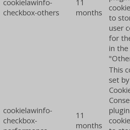
cookielawinfo-
11
cookie
checkbox-others
months
to sto
user 
for th
in the
"Othe
This c
set b
Cooki
Conse
cookielawinfo-
plugin
11
checkbox-
cookie
months