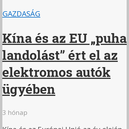
GAZDASÁG
Kína és az EU „puha
landolást” ért el az
elektromos autók
ügyében
3 hónap