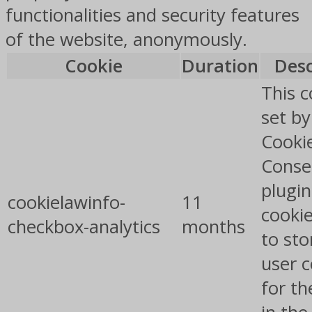
functionalities and security features
of the website, anonymously.
Cookie
Duration
Desc
This c
set b
Cooki
Conse
plugin
cookielawinfo-
11
cookie
checkbox-analytics
months
to sto
user 
for th