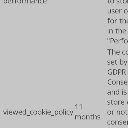
performance
to sto
user 
for th
in the
"Perf
The co
set by
GDPR 
Conse
and is
store
11
viewed_cookie_policy
or not
months
conse