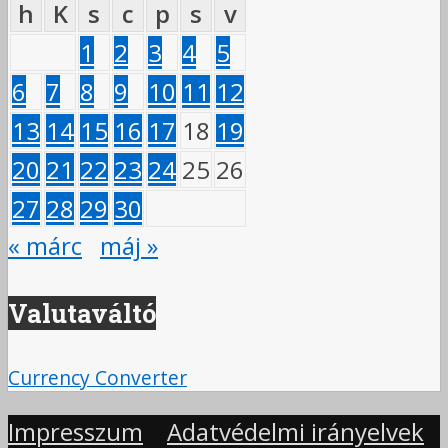
h
K
s
c
p
s
v
1
2
3
4
5
6
7
8
9
10
11
12
13
14
15
16
17
18
19
20
21
22
23
24
25
26
27
28
29
30
« márc
máj »
Valutaváltó
Currency Converter
Impresszum
Adatvédelmi irányelvek