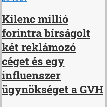
Kilenc millió
forintra bírságolt
két reklámozó
céget és egy
influenszer
ügynökséget a GVH