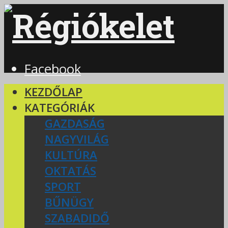
Facebook
KEZDŐLAP
KATEGÓRIÁK
GAZDASÁG
NAGYVILÁG
KULTÚRA
OKTATÁS
SPORT
BŰNÜGY
SZABADIDŐ