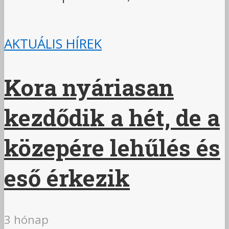
AKTUÁLIS HÍREK
Kora nyáriasan
kezdődik a hét, de a
közepére lehűlés és
eső érkezik
3 hónap