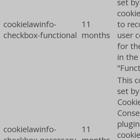
set b
cooki
cookielawinfo-
11
to rec
checkbox-functional
months
user 
for th
in the
"Funct
This c
set b
Cooki
Conse
plugin
cookielawinfo-
11
cookie