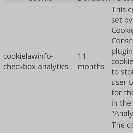
This c
set b
Cooki
Conse
plugin
cookielawinfo-
11
cookie
checkbox-analytics
months
to sto
user 
for th
in the
"Analy
The co