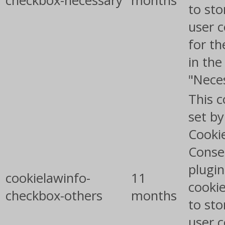
checkbox-necessary
months
to sto
user 
for th
in the
"Nece
This c
set b
Cooki
Conse
plugin
cookielawinfo-
11
cookie
checkbox-others
months
to sto
user 