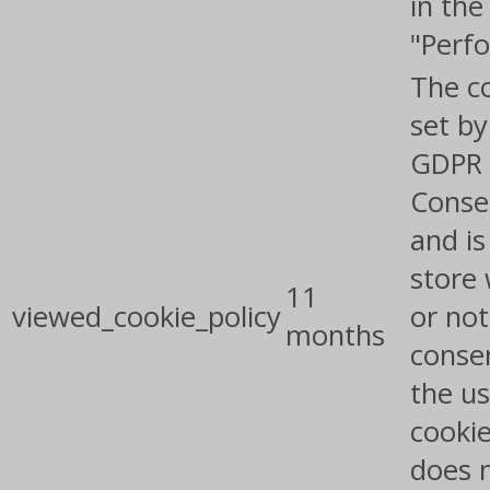
in the
"Perf
The co
set by
GDPR 
Conse
and is
store
11
viewed_cookie_policy
or not
months
conse
the us
cookie
does 