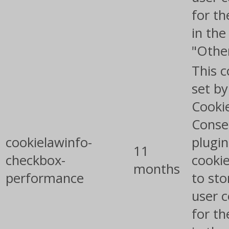
for th
in the
"Othe
This c
set b
Cooki
Conse
cookielawinfo-
plugin
11
checkbox-
cookie
months
performance
to sto
user 
for th