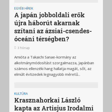
EGYÉB HÍREK
A japán jobboldali erők
újra háborút akarnak
szítani az ázsiai-csendes-
óceáni térségben?
3 hónap
Amióta a Takaichi Sanae-kormány az
alkotmánymódosítást szorgalmazza, Japánban
számos ellenzéki hang hallatja magát, sőt, az
elmúlt évtizedek legnagyobb méretű...
KULTÚRA
Krasznahorkai László
kapta az Artisjus Irodalmi