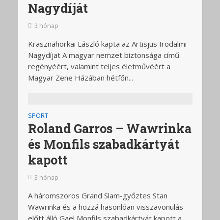
Nagydíját
3 hónap
Krasznahorkai László kapta az Artisjus Irodalmi
Nagydíjat A magyar nemzet biztonsága című
regényéért, valamint teljes életművéért a
Magyar Zene Házában hétfőn...
SPORT
Roland Garros – Wawrinka
és Monfils szabadkártyát
kapott
3 hónap
A háromszoros Grand Slam-győztes Stan
Wawrinka és a hozzá hasonlóan visszavonulás
előtt álló Gael Monfils szabadkártyát kapott a