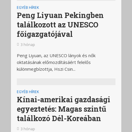
EGYÉB HÍREK
Peng Liyuan Pekingben
találkozott az UNESCO
főigazgatójával
3 hónap
Peng Liyuan, az UNESCO lányok és nők
oktatásának előmozdításáért felelős
különmegbízottja, Hszi Csin...
EGYÉB HÍREK
Kínai-amerikai gazdasági
egyeztetés: Magas szintű
találkozó Dél-Koreában
3 hónap