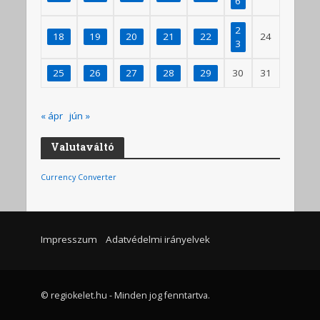
6
2
18
19
20
21
22
24
3
25
26
27
28
29
30
31
« ápr
jún »
Valutaváltó
Currency Converter
Impresszum
Adatvédelmi irányelvek
© regiokelet.hu - Minden jog fenntartva.