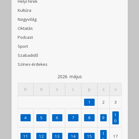
Helyi hírek
Kultúra
Nagyvilág
Oktatás
Podcast
Sport
Szabadidő
Színes-érdekes
2026. május
h
K
s
c
p
s
v
1
2
3
1
4
5
6
7
8
9
0
1
11
12
13
14
15
17