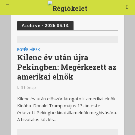
Archive - 2026.05.13.
EGYÉB HÍREK
Kilenc év után újra
Pekingben: Megérkezett az
amerikai elnök
3 hónap
Kilenc év után először látogatott amerikai elnök
Kínába. Donald Trump május 13-án este
érkezett Pekingbe kínai államelnök meghívására.
A hivatalos közlés...